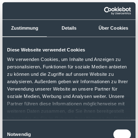
Zustimmung
Details
Über Cookies
US-Börsen krachen ein – wie
Diese Webseite verwendet Cookies
sollten Sie jetzt reagieren?
Wir verwenden Cookies, um Inhalte und Anzeigen zu
personalisieren, Funktionen für soziale Medien anbieten
18. März 2025
zu können und die Zugriffe auf unsere Website zu
analysieren. Außerdem geben wir Informationen zu Ihrer
Die US-Börsen erleben aktuell eine turbulente
Verwendung unserer Website an unsere Partner für
Phase: Der S&P 500 und der Nasdaq Composite
soziale Medien, Werbung und Analysen weiter. Unsere
verzeichnen erhebliche Verluste, während
Partner führen diese Informationen möglicherweise mit
Anleger weltweit nervös auf die Märkte blicken.
weiteren Daten zusammen, die Sie ihnen bereitgestellt
Doch was sind die Ursachen für den Kurssturz?
Und viel wichtiger: Wie sollten Sie als Anleger
haben oder die Sie im Rahmen Ihrer Nutzung der Dienste
jetzt reagieren? In diesem Artikel erfahren Sie,
gesammelt haben.
Einwilligungsauswahl
warum Panikverkäufe oft der falsche Weg sind,
Notwendig