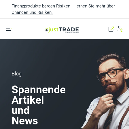
Finanzprodukte bergen Risiken – lernen Sie mehr über
Chancen und Risiken.
Skip to main content
Blog
Spannende
Artikel
und
News