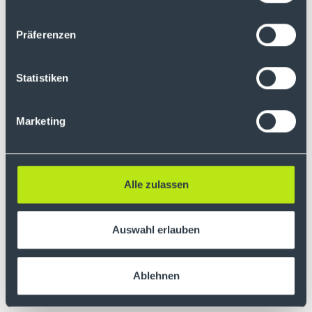
welche Chancen sich in Krisenzeiten bieten und
welche langfristigen Anlagestrategien jetzt
besonders sinnvoll sind. Nutzen Sie die aktuellen
Präferenzen
Marktbewegungen zu Ihrem Vorteil und treffen
Sie fundierte Entscheidungen für Ihr Portfolio!
Statistiken
Weiterlesen
Marketing
Alle zulassen
US-Zölle und ihre Auswirkungen
Auswahl erlauben
auf die Börsen: Was Anleger jetzt
wissen sollten
Ablehnen
27. Februar 2025