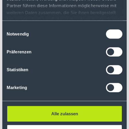
Teilweisungen:
Es ist möglich, nur einen
Partner führen diese Informationen möglicherweise mit
Teil der Bezugsrechte zu nutzen und den
weiteren Daten zusammen, die Sie ihnen bereitgestellt
Rest zu verkaufen. Wichtig ist hierbei,
die Weisung zuerst zu erteilen und zu
haben oder die Sie im Rahmen Ihrer Nutzung der Dienste
warten, bis sie bestätigt wurde, bevor
gesammelt haben.
Einwilligungsauswahl
der Verkauf der übrigen Bezugsrechte
Notwendig
erfolgt.
Kontodeckung:
Wenn die Weisung mit
Präferenzen
einer zusätzlichen Zahlung verbunden
ist, muss der Aktionär dafür sorgen,
dass sein Konto zum Zeitpunkt der
Statistiken
Umsetzung ausreichend gedeckt ist.
Marketing
Alle zulassen