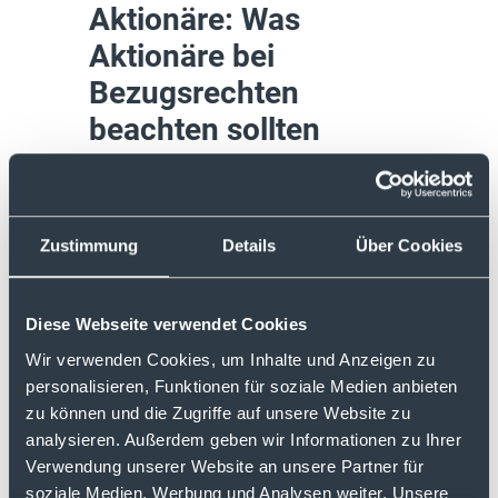
Aktionäre: Was
Aktionäre bei
Bezugsrechten
beachten sollten
Es gibt einige Schlüsselfaktoren, die
Aktionäre bei Bezugsrechten
berücksichtigen sollten:
Zustimmung
Details
Über Cookies
Die Entscheidung zur Teilnahme:
Es ist
wichtig, eine Kosten-Nutzen-Rechnung
Diese Webseite verwendet Cookies
aufzustellen und zu prüfen, ob sich der
Wir verwenden Cookies, um Inhalte und Anzeigen zu
Bezug neuer Aktien finanziell lohnt.
personalisieren, Funktionen für soziale Medien anbieten
Die Weisungsfrist:
Aktionäre müssen
zu können und die Zugriffe auf unsere Website zu
sicherstellen, dass sie ihre Weisungen
analysieren. Außerdem geben wir Informationen zu Ihrer
rechtzeitig einreichen.
Verwendung unserer Website an unsere Partner für
soziale Medien, Werbung und Analysen weiter. Unsere