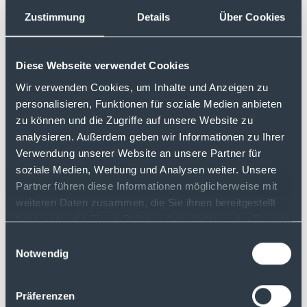
Verwahrung der Kryptowerte bei der
deutschen Privatbank von der Heydt in
Zustimmung
Details
Über Cookies
München
Easy: kein zusätzliches Wallet nötig -
Diese Webseite verwendet Cookies
intuitives Handelssystem per App und
Web
Wir verwenden Cookies, um Inhalte und Anzeigen zu
personalisieren, Funktionen für soziale Medien anbieten
Schnell: intraday handeln - Ausführung
zu können und die Zugriffe auf unsere Website zu
der Orders innerhalb von Millisekunden
analysieren. Außerdem geben wir Informationen zu Ihrer
Handel schon ab 50€ Ordervolumen
Verwendung unserer Website an unsere Partner für
soziale Medien, Werbung und Analysen weiter. Unsere
Partner führen diese Informationen möglicherweise mit
weiteren Daten zusammen, die Sie ihnen bereitgestellt
haben oder die Sie im Rahmen Ihrer Nutzung der Dienste
gesammelt haben.
Einwilligungsauswahl
Notwendig
Fullscreen Ansicht in ihrem Depot
Präferenzen
Sie handeln bei justTRADE über die