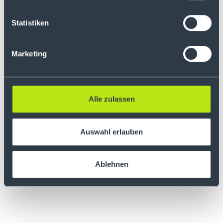
Desktop-Anwendung? Dann werden Sie
sich über die neue Funktion der Fullscreen-
Statistiken
Ansicht freuen.
Marketing
Mit einem einfachen Doppelklick auf die
gewünschte Ansicht erweitert sich diese
auf die gesamte Bildschirmbreite. So
erhalten Sie noch mehr Übersichtlichkeit
über Ihr Orderbuch oder die
Alle zulassen
Depotübersicht.
Auswahl erlauben
Die Funktion steht für alle Ansichten zur
Verfügung und wechselt via weiterem Klick
ganz einfach zurück auf die geteilte
Ablehnen
Ansicht.