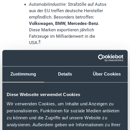
Automobilindustrie
: Strafzölle auf Autos
aus der EU treffen deutsche Hersteller
empfindlich. Besonders betroffen:
Volkswagen, BMW, Mercedes-Benz
.
Diese Marken exportieren jährlich
Fahrzeuge im Milliardenwert in die
9
USA.
Maschinenbau und Chemie
: Zölle
verteuern Produkte dieser Branchen,
was zu Absatzverlusten führen kann.
Getroffen werden vor allem
Siemens,
Zustimmung
Details
Über Cookies
BASF, Covestro
– Konzerne, die stark
9
auf den US-Markt angewiesen sind.
Diese Webseite verwendet Cookies
2. Finanz- und
Wir verwenden Cookies, um Inhalte und Anzeigen zu
Technologiesektor unter
personalisieren, Funktionen für soziale Medien anbieten
Druck
zu können und die Zugriffe auf unsere Website zu
analysieren. Außerdem geben wir Informationen zu Ihrer