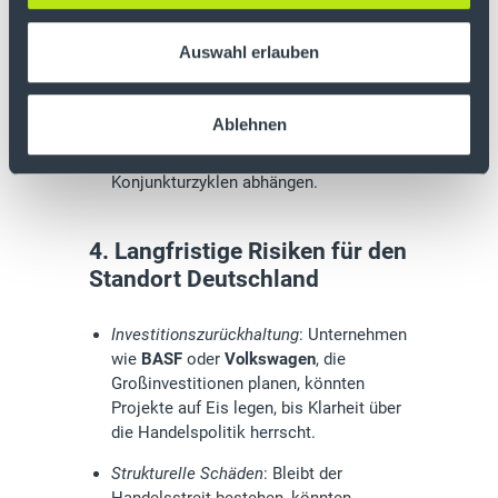
wechseln sich mit neuen
6
Eskalationsängsten ab.
Auswahl erlauben
Vertrauen verloren
: Besonders
zyklische
Werte
wie
Daimler Truck, Continental
Ablehnen
und
Heidelberg Materials
sind anfällig,
da sie stark von globalen
Konjunkturzyklen abhängen.
4. Langfristige Risiken für den
Standort Deutschland
Investitionszurückhaltung
: Unternehmen
wie
BASF
oder
Volkswagen
, die
Großinvestitionen planen, könnten
Projekte auf Eis legen, bis Klarheit über
die Handelspolitik herrscht.
Strukturelle Schäden
: Bleibt der
Handelsstreit bestehen, könnten