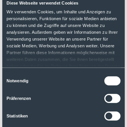
Diese Webseite verwendet Cookies
Wirkung für die
Wir verwenden Cookies, um Inhalte und Anzeigen zu
Sozialversicherungen
personalisieren, Funktionen für soziale Medien anbieten
überschaubar
zu können und die Zugriffe auf unsere Website zu
analysieren. Außerdem geben wir Informationen zu Ihrer
Verwendung unserer Website an unsere Partner für
In einem
Forschungspapier beschäftigten
soziale Medien, Werbung und Analysen weiter. Unsere
sich Anne Steuernagel und Marcel Thum
Partner führen diese Informationen möglicherweise mit
vom ifo Institut bereits 2023 mit der Frage,
weiteren Daten zusammen, die Sie ihnen bereitgestellt
welche Effekte eine Beitragspflicht unter
haben oder die Sie im Rahmen Ihrer Nutzung der Dienste
anderem von Kapitaleinkünften auf die
gesammelt haben.
Finanzierungssituation der
Einwilligungsauswahl
Sozialversicherungen hätte. Die Resultate
Notwendig
bleiben hinter dem zurück, was mancher
Politiker sich vermutlich erwünscht hätte.
Präferenzen
Wenn weder der Kreis der
Pflichtversicherten noch die aktuell
Statistiken
geltenden Beitragsbemessungsgrenzen