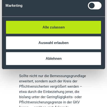
verändert werden, sondern lediglich das
Marketing
beitragspflichtige Einkommen durch die
Einbeziehung von Mieten, Zinsen und
Dividenden steigt, ergibt sich ein eher
ernüchterndes Bild.
Alle zulassen
Im Vergleich zum Status quo würden die
Einnahmen der Arbeitslosenversicherung
Auswahl erlauben
um etwa 2,4 Prozent steigen, ebenso die
der Rentenversicherung. Die gesetzliche
Krankenversicherung könnte ein Plus von
Ablehnen
3,2 Prozent verzeichnen.
Sollte nicht nur die Bemessungsgrundlage
erweitert, sondern auch der Kreis der
Pflichtversicherten vergrößert werden –
etwa durch die Einbeziehung jener, die
bislang unter der Geringfügigkeits- oder
Pflichtversicherungsgrenze in der GKV