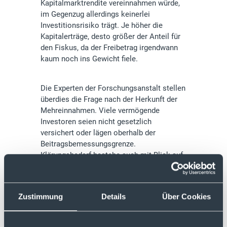
Kapitalmarktrendite vereinnahmen würde,
im Gegenzug allerdings keinerlei
Investitionsrisiko trägt. Je höher die
Kapitalerträge, desto größer der Anteil für
den Fiskus, da der Freibetrag irgendwann
kaum noch ins Gewicht fiele.
Die Experten der Forschungsanstalt stellen
überdies die Frage nach der Herkunft der
Mehreinnahmen. Viele vermögende
Investoren seien nicht gesetzlich
versichert oder lägen oberhalb der
Beitragsbemessungsgrenze.
Klärungsbedarf bestehe auch mit Blick auf
verbeamtete Anleger, die in der Regel
privatversichert sind. Nach Einschätzung
des Instituts könnten all diese offenen
Zustimmung
Details
Über Cookies
Fragen in der Praxis zu erheblichem
bürokratischen Mehraufwand führen.