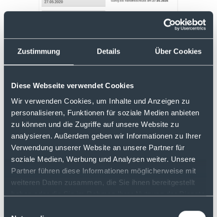
Die Trailing Stop-Order bieten wir für
Verkaufsorders an. Bei diesem Ordertyp
können Sie auswählen, ob der mitziehende
Zustimmung
Details
Über Cookies
Stop (= Trailing) absolut oder prozentual
vom aktuellen Kurs abweichen soll:
Diese Webseite verwendet Cookies
Wir verwenden Cookies, um Inhalte und Anzeigen zu
personalisieren, Funktionen für soziale Medien anbieten
zu können und die Zugriffe auf unsere Website zu
analysieren. Außerdem geben wir Informationen zu Ihrer
Verwendung unserer Website an unsere Partner für
soziale Medien, Werbung und Analysen weiter. Unsere
Partner führen diese Informationen möglicherweise mit
weiteren Daten zusammen, die Sie ihnen bereitgestellt
haben oder die Sie im Rahmen Ihrer Nutzung der Dienste
Wir prüfen mit jeder Eingabe in den
notwendigen Feldern für den gewählten
gesammelt haben.
Einwilligungsauswahl
Ordertyp, ob die vorgenommenen Eingaben