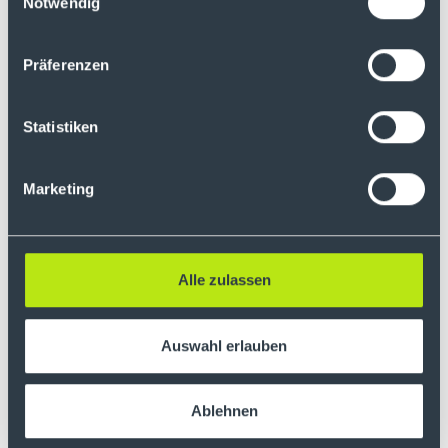
Notwendig
passen und weisen Sie mittels kurzer
Erklärung auf evtl. Unstimmigkeiten hin.
Über den Button „kostenpflichtig kaufen“
Präferenzen
bzw. „kostenpflichtig verkaufen“ wird die
Limit-Order dann platziert.
Statistiken
Marketing
Alle zulassen
Weitere Informationen zur Limit-Order:
Auswahl erlauben
Für die Erteilung / Ausführung /
Streichung einer Limit-Order
berechnen
wir keine Orderprovision (zzgl.
Ablehnen
marktübliche Spreads).