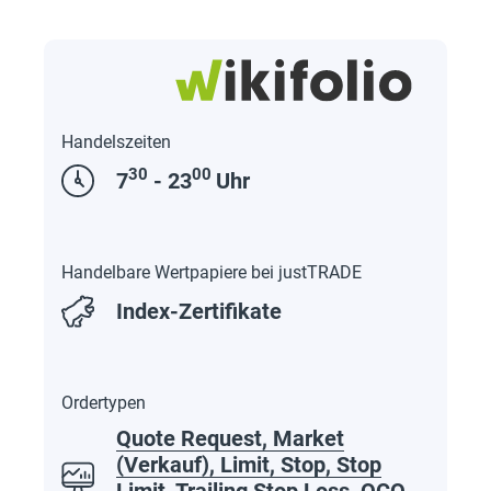
Handelszeiten
30
00
7
- 23
Uhr
Handelbare Wertpapiere bei justTRADE
Index-Zertifikate
Ordertypen
Quote Request, Market
(Verkauf), Limit, Stop, Stop
Limit, Trailing Stop Loss, OCO