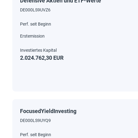
Defensive Aktien und ETF-Werte
DE000LS9UVZ6
2.024.762,30 EUR
FocusedYieldInvesting
DE000LS9UYQ9