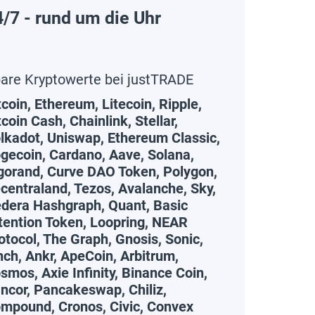
/7 - rund um die Uhr
are Kryptowerte bei justTRADE
tcoin, Ethereum, Litecoin, Ripple,
tcoin Cash, Chainlink, Stellar,
lkadot, Uniswap, Ethereum Classic,
gecoin, Cardano, Aave, Solana,
gorand, Curve DAO Token, Polygon,
centraland, Tezos, Avalanche, Sky,
dera Hashgraph, Quant, Basic
tention Token, Loopring, NEAR
otocol, The Graph, Gnosis, Sonic,
nch, Ankr, ApeCoin, Arbitrum,
smos, Axie Infinity, Binance Coin,
ncor, Pancakeswap, Chiliz,
mpound, Cronos, Civic, Convex