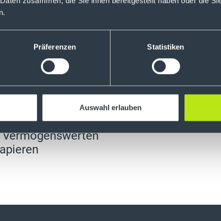
 Daten zusammen, die Sie ihnen bereitgestellt haben oder die S
n.
Präferenzen
Statistiken
it Kryptowerten
als
r Bank / justTRADE.
sässiger und von
Auswahl erlauben
nstitut, das sich
en Vermögenswerten
papieren