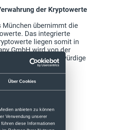
 Verwahrung der Kryptowerte
s München übernimmt die
owerte. Das integrierte
ryptowerte liegen somit in
any GmbH wird von der
etet somit vertrauenswürdige
ür Ihre Kryptowerte.
Über Cookies
 Medien anbieten zu können
hrer Verwendung unserer
 führen diese Informationen