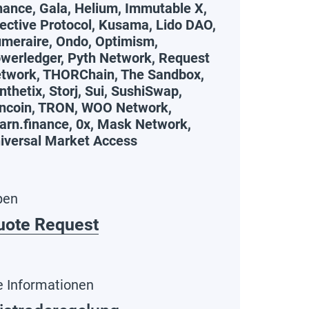
nance, Gala, Helium, Immutable X,
jective Protocol, Kusama, Lido DAO,
meraire, Ondo, Optimism,
werledger, Pyth Network, Request
twork, THORChain, The Sandbox,
nthetix, Storj, Sui, SushiSwap,
ncoin, TRON, WOO Network,
arn.finance, 0x, Mask Network,
iversal Market Access
pen
uote Request
e Informationen