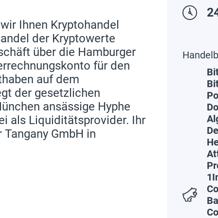
24
 wir Ihnen Kryptohandel
andel der Kryptowerte
schäft über die Hamburger
Handelb
errechnungskonto für den
Bi
uthaben auf dem
Bi
gt der gesetzlichen
Po
 München ansässige Hyphe
Do
Al
 als Liquiditätsprovider. Ihr
De
r Tangany GmbH in
He
At
Pr
1I
Co
Ba
Co