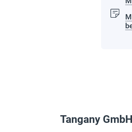
M
M
b
Tangany Gmb