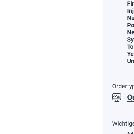
Fi
In
Nu
Po
Ne
Sy
To
Ye
Un
Orderty
Q
Wichtig