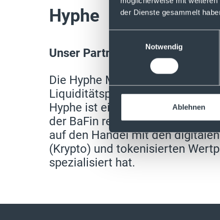
möglicherweise mit weiteren
Hyphe
der Dienste gesammelt habe
Einwilligungsauswahl
Notwendig
Unser Partner für den Handel m
Die Hyphe Markets GmbH agiert 
Liquiditätsprovider für die Suto
Hyphe ist ein in Deutschland an
Ablehnen
der BaFin reguliertes Wertpapieri
auf den Handel mit den digital
(Krypto) und tokenisierten Wert
spezialisiert hat.