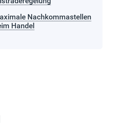
istraderegelung
aximale Nachkommastellen
eim Handel
H