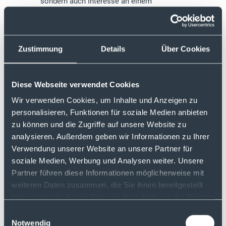
sondern auch Interesse an einem
kontinuierlichen Vermögensaufbau
haben.“,
so Ralf Oetting, Gründer und
Geschäftsführer von justTRADE.
Zustimmung
Details
Über Cookies
Starten Sie jetzt Ihren langfristigen
Vermögensaufbau ganz einfach online über
Diese Webseite verwendet Cookies
Ihr bestehendes Depot.
Wir verwenden Cookies, um Inhalte und Anzeigen zu
personalisieren, Funktionen für soziale Medien anbieten
Weitere Informationen zu den Sparplänen
zu können und die Zugriffe auf unsere Website zu
finden Sie hier:
analysieren. Außerdem geben wir Informationen zu Ihrer
Verwendung unserer Website an unsere Partner für
Zu den Sparplänen
soziale Medien, Werbung und Analysen weiter. Unsere
Partner führen diese Informationen möglicherweise mit
weiteren Daten zusammen, die Sie ihnen bereitgestellt
Noch kein Depot? Dann können Sie hier
haben oder die Sie im Rahmen Ihrer Nutzung der Dienste
eins eröffnen:
gesammelt haben.
Einwilligungsauswahl
Notwendig