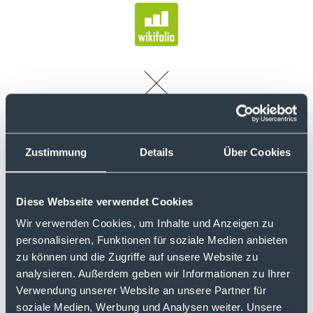
Zustimmung
Details
Über Cookies
Diese Webseite verwendet Cookies
Michael B. Bußhaus, Gründer und
Wir verwenden Cookies, um Inhalte und Anzeigen zu
Geschäftsführer von justTRADE
, ging darin
personalisieren, Funktionen für soziale Medien anbieten
zudem auf die Vorteile von Sparplänen ein
zu können und die Zugriffe auf unsere Website zu
und gab einen
exklusiven Ausblick auf den
analysieren. Außerdem geben wir Informationen zu Ihrer
Launch von Sparplänen
(darunter auch auf
Verwendung unserer Website an unsere Partner für
wikifolio-Zertifikate) bei justTRADE.
soziale Medien, Werbung und Analysen weiter. Unsere