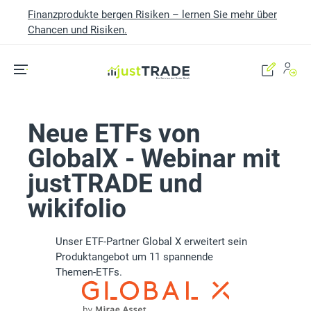
Finanzprodukte bergen Risiken – lernen Sie mehr über
Chancen und Risiken.
Skip to main content
Neue ETFs von
GlobalX - Webinar mit
justTRADE und
wikifolio
Unser ETF-Partner Global X erweitert sein
Produktangebot um 11 spannende
Themen-ETFs.