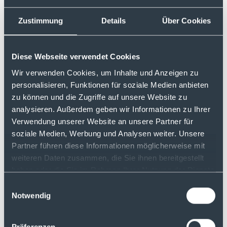
Dort sehen Sie Tag genau den Stand Ihrer
Verlusttöpfe (Aktien und Sonstige) und der
Zustimmung
Details
Über Cookies
Quellensteuer, sowie die Veränderung zum
Vortag. Sie können sich diese
Informationen jederzeit auch für bereits
Diese Webseite verwendet Cookies
vergangene Tage ausweisen lassen.
Wir verwenden Cookies, um Inhalte und Anzeigen zu
personalisieren, Funktionen für soziale Medien anbieten
zu können und die Zugriffe auf unsere Website zu
analysieren. Außerdem geben wir Informationen zu Ihrer
Verwendung unserer Website an unsere Partner für
soziale Medien, Werbung und Analysen weiter. Unsere
Partner führen diese Informationen möglicherweise mit
weiteren Daten zusammen, die Sie ihnen bereitgestellt
Sollten Sie darüber hinaus weitere Fragen
haben oder die Sie im Rahmen Ihrer Nutzung der Dienste
haben, stehen wir Ihnen unter zur
gesammelt haben.
Einwilligungsauswahl
Verfügung.
Notwendig
Präferenzen