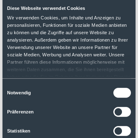
unserem Blogartikel:
Hebelprodukte
Ratgeber - Vermeiden Sie diese häufigen
Diese Webseite verwendet Cookies
Fehler
Wir verwenden Cookies, um Inhalte und Anzeigen zu
personalisieren, Funktionen für soziale Medien anbieten
Wenn du möchtest, dass deine Frage in
zu können und die Zugriffe auf unsere Website zu
einer der nächsten Folgen beantwortet
analysieren. Außerdem geben wir Informationen zu Ihrer
wird, schicke uns eine E-Mail an:
Verwendung unserer Website an unsere Partner für
podcast(at)justtrade.com
soziale Medien, Werbung und Analysen weiter. Unsere
Partner führen diese Informationen möglicherweise mit
weiteren Daten zusammen, die Sie ihnen bereitgestellt
Du hast noch kein Depot bei justTRADE:
haben oder die Sie im Rahmen Ihrer Nutzung der Dienste
Jetzt eröffnen
gesammelt haben.
Einwilligungsauswahl
Notwendig
Präferenzen
Mehr Folgen
Statistiken