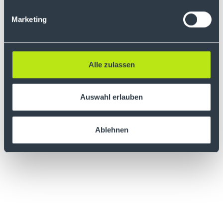
Disclaimer:
Marketing
Die bereitgestellten Inhalte in diesem
Podcast dienen nur der Information, stellen
keine Anlage, Steuer- oder Rechtsberatung
Alle zulassen
dar und sind weder als Angebot noch als
eine Aufforderung zum Kauf oder Verkauf
von Wertpapieren oder Kryptowerten zu
Auswahl erlauben
verstehen.
Ablehnen