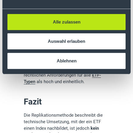
Bei synthetisch replizierenden ETFs wird
häufig das
Kontrahentenrisiko
thematisiert.
Dieses Risiko ist gesetzlich begrenzt: Der
Alle zulassen
mögliche Ausfall eines Swap-Partners darf
maximal zehn Prozent des
Fondsvermögens betragen und muss
Auswahl erlauben
zusätzlich durch Sicherheiten abgesichert
sein. Auch physisch replizierende ETFs
können Risiken enthalten, etwa durch
Ablehnen
Wertpapierleihe, die ebenfalls reguliert und
besichert ist. Insgesamt gelten die
rechtlichen Anforderungen für alle
ETF-
Typen
als hoch und einheitlich.
Fazit
Die Replikationsmethode beschreibt die
technische Umsetzung, mit der ein ETF
einen Index nachbildet, ist jedoch
kein