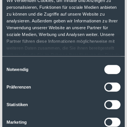
Entscheidend für die Nähe zur
Wir verwenden Cookies, um Inhalte und Anzeigen zu
Indexentwicklung ist daher weniger die
personalisieren, Funktionen für soziale Medien anbieten
Replikationsmethode selbst als die
zu können und die Zugriffe auf unsere Website zu
Effizienz des Fondsmanagements.
analysieren. Außerdem geben wir Informationen zu Ihrer
Verwendung unserer Website an unsere Partner für
soziale Medien, Werbung und Analysen weiter. Unsere
Risiken &
Partner führen diese Informationen möglicherweise mit
regulatorischer
weiteren Daten zusammen, die Sie ihnen bereitgestellt
Rahmen
haben oder die Sie im Rahmen Ihrer Nutzung der Dienste
gesammelt haben.
Einwilligungsauswahl
Notwendig
Unabhängig von der Replikationsmethode
unterliegen ETFs in Europa strengen
regulatorischen Vorgaben. Sie gelten in der
Präferenzen
Regel als
Sondervermögen
und sind damit
rechtlich vom Vermögen der
Fondsgesellschaft getrennt. Selbst im
Statistiken
Insolvenzfall des Anbieters bleibt das
Fondsvermögen geschützt.
Marketing