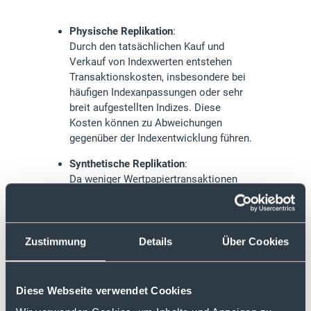
Physische Replikation
:
Durch den tatsächlichen Kauf und
Verkauf von Indexwerten entstehen
Transaktionskosten, insbesondere bei
häufigen Indexanpassungen oder sehr
breit aufgestellten Indizes. Diese
Kosten können zu Abweichungen
gegenüber der Indexentwicklung führen.
Synthetische Replikation
:
Da weniger Wertpapiertransaktionen
notwendig sind, fällt die Tracking-
Differenz häufig geringer aus. Die
laufenden Gesamtkosten unterscheiden
sich jedoch nicht systematisch, da
Zustimmung
Details
Über Cookies
Swap-Kosten oder Erträge aus
Wertpapierleihe bereits in der
Fondsstruktur berücksichtigt sind.
Diese Webseite verwendet Cookies