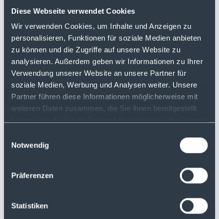
Diese Webseite verwendet Cookies
Wir verwenden Cookies, um Inhalte und Anzeigen zu
personalisieren, Funktionen für soziale Medien anbieten
Wenn du möchtest, dass deine Frage in
zu können und die Zugriffe auf unsere Website zu
einer der nächsten Folgen beantwortet
analysieren. Außerdem geben wir Informationen zu Ihrer
wird, schicke uns eine E-Mail an:
Verwendung unserer Website an unsere Partner für
podcast(at)justtrade.com
soziale Medien, Werbung und Analysen weiter. Unsere
Partner führen diese Informationen möglicherweise mit
Du hast noch kein Depot bei justTRADE:
weiteren Daten zusammen, die Sie ihnen bereitgestellt
haben oder die Sie im Rahmen Ihrer Nutzung der Dienste
Jetzt eröffnen
gesammelt haben.
Einwilligungsauswahl
Notwendig
Präferenzen
Mehr Folgen
Statistiken