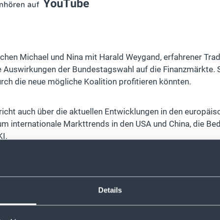
echen Michael und Nina mit Harald Weygand, erfahrener Tra
e Auswirkungen der Bundestagswahl auf die Finanzmärkte. Si
ch die neue mögliche Koalition profitieren könnten.
cht auch über die aktuellen Entwicklungen in den europäis
m internationale Markttrends in den USA und China, die Be
KI.
ass deine Frage in einer der nächsten Folgen beantwortet 
ast(at)justtrade.com
Details
Depot bei justTRADE:
Jetzt eröffnen