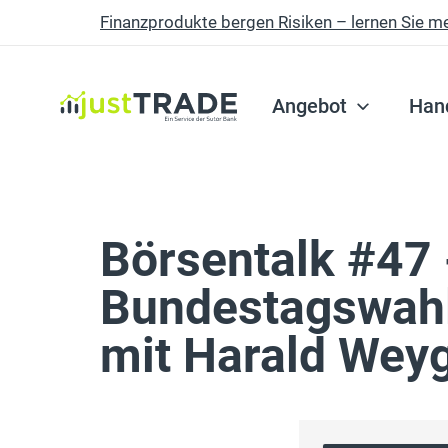
Finanzprodukte bergen Risiken – lernen Sie m
Skip to main content
Angebot
Han
Börsentalk #47
Bundestagswahl
mit Harald Wey