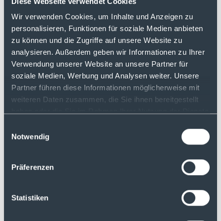
Diese Webseite verwendet Cookies
Wir verwenden Cookies, um Inhalte und Anzeigen zu
Wenn du möchtest, dass deine Frage in
personalisieren, Funktionen für soziale Medien anbieten
einer der nächsten Folgen beantwortet
zu können und die Zugriffe auf unsere Website zu
wird, schicke uns eine E-Mail an:
analysieren. Außerdem geben wir Informationen zu Ihrer
podcast(at)justtrade.com
Verwendung unserer Website an unsere Partner für
soziale Medien, Werbung und Analysen weiter. Unsere
Partner führen diese Informationen möglicherweise mit
Du hast noch kein Depot bei justTRADE:
weiteren Daten zusammen, die Sie ihnen bereitgestellt
Jetzt eröffnen
haben oder die Sie im Rahmen Ihrer Nutzung der Dienste
gesammelt haben.
Einwilligungsauswahl
Notwendig
Präferenzen
Mehr Folgen
Statistiken
Disclaimer: