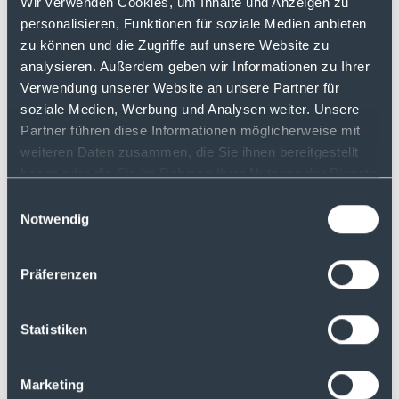
Wir verwenden Cookies, um Inhalte und Anzeigen zu
https://www.justtrade.com/kryptohandel
personalisieren, Funktionen für soziale Medien anbieten
zu können und die Zugriffe auf unsere Website zu
analysieren. Außerdem geben wir Informationen zu Ihrer
Wenn du möchtest, dass deine Frage in
einer der nächsten Folgen beantwortet
Verwendung unserer Website an unsere Partner für
wird, schicke uns eine E-Mail an:
soziale Medien, Werbung und Analysen weiter. Unsere
podcast@justtrade.com
Partner führen diese Informationen möglicherweise mit
weiteren Daten zusammen, die Sie ihnen bereitgestellt
In den justTRADE Marktnews diskutieren
haben oder die Sie im Rahmen Ihrer Nutzung der Dienste
wir über die Einführung der MiCa-
gesammelt haben.
Einwilligungsauswahl
Verordnung und über die Übernahme der
Notwendig
First Republic Bank durch J.P. Morgan.
Präferenzen
Mehr Folgen
Statistiken
Disclaimer:
Die bereitgestellten Inhalte in diesem
Marketing
Podcast dienen nur der Information, stellen