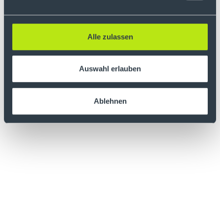
keine Anlage, Steuer- oder Rechtsberatung
dar und sind weder als Angebot noch als
eine Aufforderung zum Kauf oder Verkauf
von Wertpapieren oder Kryptowerten zu
Alle zulassen
verstehen.
Auswahl erlauben
Ablehnen