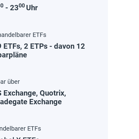
30
00
- 23
Uhr
handelbarer ETFs
 ETFs, 2 ETPs - davon 12
parpläne
ar über
 Exchange, Quotrix,
radegate Exchange
andelbarer ETFs