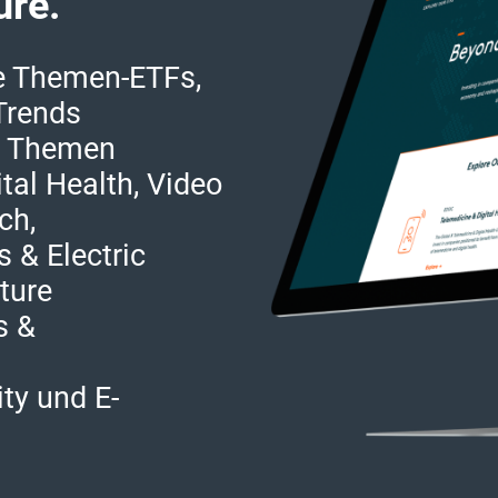
ure.“
le Themen-ETFs,
 Trends
en Themen
tal Health, Video
ch,
 & Electric
cture
s &
ty und E-