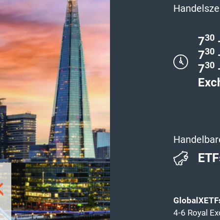
Handelsze
30
7
30
7
30
7
Exc
Handelbar
ETF
GlobalXETF
4-6 Royal Ex