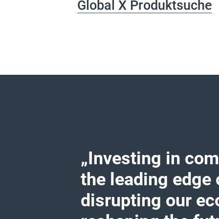
Global X Produktsuche
„Investing in com
the leading edge 
disrupting our e