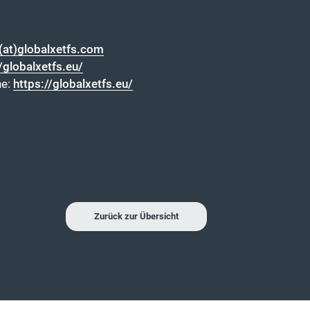
(at)globalxetfs.com
/globalxetfs.eu/
he:
https://globalxetfs.eu/
Zurück zur Übersicht