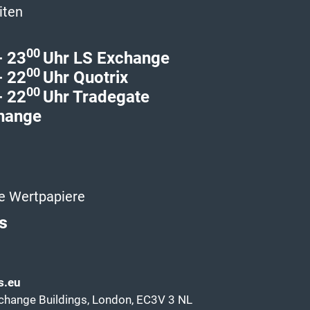
iten
00
- 23
Uhr LS Exchange
00
- 22
Uhr Quotrix
00
- 22
Uhr Tradegate
hange
e Wertpapiere
s
s.eu
change Buildings, London, EC3V 3 NL