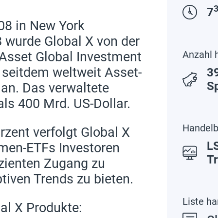
7
08 in New York
 wurde Global X von der
Anzahl 
Asset Global Investment
seitdem weltweit Asset-
39
S
n. Das verwaltete
als 400 Mrd. US-Dollar.
Handelb
rzent verfolgt Global X
LS
emen-ETFs Investoren
T
izienten Zugang zu
tiven Trends zu bieten.
Liste h
bal X Produkte: