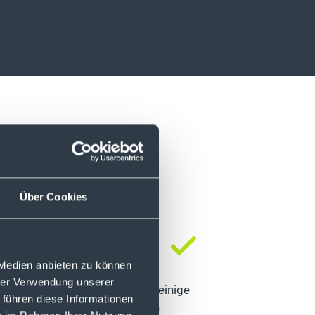
Über Cookies
ern
 Medien anbieten zu können
hrer Verwendung unserer
ps://globalxetfs.eu/research/
einige
 führen diese Informationen
 Hintergründe und von aktuellen