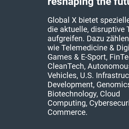
reshaping the fut
Global X bietet speziel
die aktuelle, disruptive
aufgreifen. Dazu zähl
wie Telemedicine & Digi
Games & E-Sport, FinTe
CleanTech, Autonomous
Vehicles, U.S. Infrastru
Development, Genomic
Biotechnology, Cloud
Computing, Cybersecuri
Commerce.