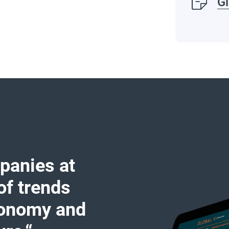
Gl
panies at
of trends
conomy and