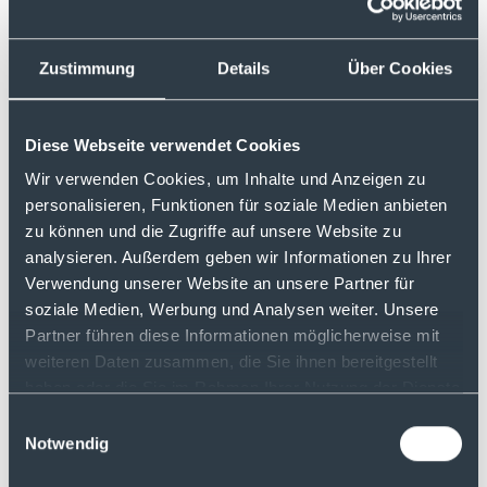
digitalen Plattformen häufig nicht im Fokus
steht. Die Leserinnen und Leser von
BÖRSE
ONLINE
bewerten hier vor allem die gute
Zustimmung
Details
Über Cookies
Erreichbarkeit, klare Kommunikation und
kompetente Unterstützung positiv.
Diese Webseite verwendet Cookies
Die Umfrage zeigt zudem, worauf es Anlegern
Wir verwenden Cookies, um Inhalte und Anzeigen zu
derzeit besonders ankommt: An erster Stelle
personalisieren, Funktionen für soziale Medien anbieten
stehen niedrige Gebühren, gefolgt von einem
zu können und die Zugriffe auf unsere Website zu
breiten Produktangebot, Kundenservice und
analysieren. Außerdem geben wir Informationen zu Ihrer
funktionalen Apps. justTRADE adressiert diese
Verwendung unserer Website an unsere Partner für
Anforderungen mit einem klar strukturierten
soziale Medien, Werbung und Analysen weiter. Unsere
Leistungsportfolio, das sowohl für Einsteiger als
Partner führen diese Informationen möglicherweise mit
auch für aktive Trader attraktiv ist.
weiteren Daten zusammen, die Sie ihnen bereitgestellt
haben oder die Sie im Rahmen Ihrer Nutzung der Dienste
Mit dem Spitzenplatz in zwei Kernkategorien des
gesammelt haben.
Einwilligungsauswahl
diesjährigen Rankings positioniert sich
Notwendig
justTRADE einmal mehr als feste Größe im
deutschen Online-Brokerage.