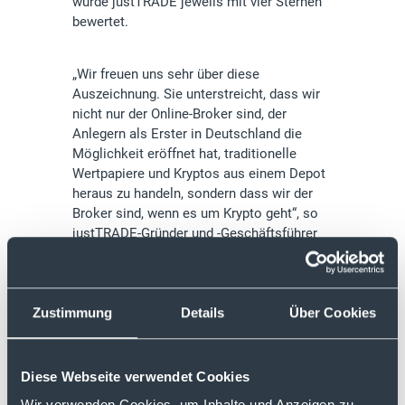
wurde justTRADE jeweils mit vier Sternen
bewertet.
„Wir freuen uns sehr über diese
Auszeichnung. Sie unterstreicht, dass wir
nicht nur der Online-Broker sind, der
Anlegern als Erster in Deutschland die
Möglichkeit eröffnet hat, traditionelle
Wertpapiere und Kryptos aus einem Depot
heraus zu handeln, sondern dass wir der
Broker sind, wenn es um Krypto geht“, so
justTRADE-Gründer und -Geschäftsführer
Ralf Oetting. „Dass diese Auszeichnung
von extraETF im zweiten Jahr in Folge an
justTRADE geht, zeigt eindrucksvoll, wie
Zustimmung
Details
Über Cookies
nachhaltig unser Angebot und unser
Service sind“, ergänzt Michael B. Bußhaus,
ebenfalls Gründer und Geschäftsführer von
justTRADE.
Diese Webseite verwendet Cookies
Wir verwenden Cookies, um Inhalte und Anzeigen zu