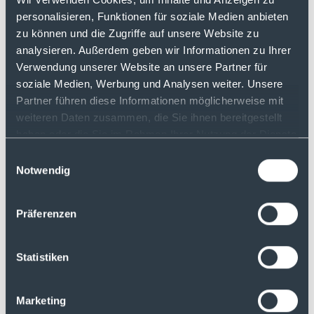
Der ausführliche Vergleichstest ist in der
personalisieren, Funktionen für soziale Medien anbieten
aktuellen Ausgabe (August/September)
zu können und die Zugriffe auf unsere Website zu
des extraETF Magazins erschienen.
analysieren. Außerdem geben wir Informationen zu Ihrer
Verwendung unserer Website an unsere Partner für
soziale Medien, Werbung und Analysen weiter. Unsere
Partner führen diese Informationen möglicherweise mit
weiteren Daten zusammen, die Sie ihnen bereitgestellt
haben oder die Sie im Rahmen Ihrer Nutzung der Dienste
gesammelt haben.
Einwilligungsauswahl
Notwendig
Präferenzen
Statistiken
Marketing