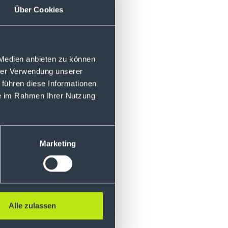
Über Cookies
wird, schicke uns
 Medien anbieten zu können
hrer Verwendung unserer
 führen diese Informationen
ie im Rahmen Ihrer Nutzung
Marketing
Alle zulassen
en keine Anlage,
fforderung zum Kauf