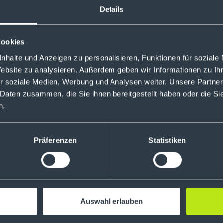
Details
ass deine Frage in einer der nächsten Folgen beantwortet 
ast(at)justtrade.com
Cookies
nhalte und Anzeigen zu personalisieren, Funktionen für soziale
Website zu analysieren. Außerdem geben wir Informationen zu I
Depot bei justTRADE:
Jetzt eröffnen
r soziale Medien, Werbung und Analysen weiter. Unsere Partner
 Daten zusammen, die Sie ihnen bereitgestellt haben oder die S
n.
Präferenzen
Statistiken
Auswahl erlauben
 Inhalte in diesem Podcast dienen nur der Information, stell
sberatung dar und sind weder als Angebot noch als eine Au