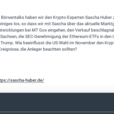
s Börsentalks haben wir den Krypto-Experten Sascha Huber zu
iniges los, so dass wir mit Sascha über das aktuelle Mark
Entwicklungen bei MT Gox eingehen, den Verkauf beschlagna
t Sachsen, die SEC-Genehmigung der Ethereum-ETFs in den 
d Trump. Wie beeinflusst die US-Wahl im November den Kryp
Ereignisse, die Anleger beachten sollten?
tps://sascha-huber.de/
ice bei Stock3:
https://stock3.com/store/tech-aktien-kryp