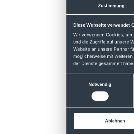
Zustimmung
Wenn du möchtest, d
eine E-Mail an:
podc
Diese Webseite verwendet 
Wir verwenden Cookies, um I
und die Zugriffe auf unsere 
Du hast noch kein 
Website an unsere Partner fü
möglicherweise mit weiteren
der Dienste gesammelt habe
Einwilligungsauswahl
Notwendig
Mehr Folgen
Disclaimer:
Ablehnen
Die bereitgestellten
Steuer- oder Recht