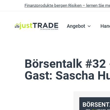
Finanzprodukte bergen Risiken – lernen Sie m
Skip to main content
Angebot
Han
Börsentalk #32 
Gast: Sascha H