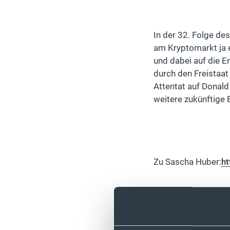
In der 32. Folge de
am Kryptomarkt ja e
und dabei auf die 
durch den Freistaa
Attentat auf Donal
weitere zukünftige 
Zu Sascha Huber:
ht
Sascha Hubers Serv