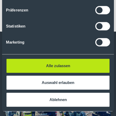
Die Kursversorgung für alle Wertpapiere beim
Handel der 21Shares ETPs ist selbstverständlich
Präferenzen
für Sie kostenfrei und in Echtzeit.
Statistiken
Marketing
Alle zulassen
Auswahl erlauben
Ablehnen