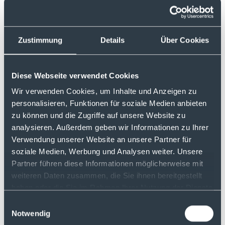
Handelbar an drei Börsen
Zustimmung
Details
Über Cookies
Die 21Shares ETPs sind bei justTRADE an allen
drei angebunden Börsen Quotrix, LS Exchange
und Tradegate Exchange handelbar.
Diese Webseite verwendet Cookies
Wir verwenden Cookies, um Inhalte und Anzeigen zu
Aktuelle Markttrends
personalisieren, Funktionen für soziale Medien anbieten
zu können und die Zugriffe auf unsere Website zu
Auf der
21Shares-Webseite
finden Sie unter
analysieren. Außerdem geben wir Informationen zu Ihrer
„Factsheets“ erstklassige, datengetriebene
Verwendung unserer Website an unsere Partner für
Einblicke in den Krypto-Asset-Markt.
soziale Medien, Werbung und Analysen weiter. Unsere
Partner führen diese Informationen möglicherweise mit
weiteren Daten zusammen, die Sie ihnen bereitgestellt
haben oder die Sie im Rahmen Ihrer Nutzung der Dienste
Alle Kurse kostenfrei und in
gesammelt haben.
Echtzeit
Einwilligungsauswahl
Notwendig