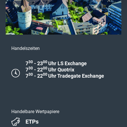
Handelszeiten
30
00
7
- 23
Uhr LS Exchange
30
00
7
- 22
Uhr Quotrix
30
00
7
- 22
Uhr Tradegate Exchange
Handelbare Wertpapiere
ETPs