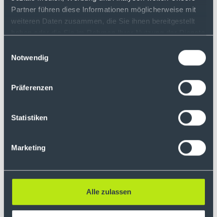
als bei vielen ausländischen Anbietern
Partner führen diese Informationen möglicherweise mit
einmal pro Jahr kostenfrei das gesetzlich
weiteren Daten zusammen, die Sie ihnen bereitgestellt
vorgeschriebene Steuerreporting für die
haben oder die Sie im Rahmen Ihrer Nutzung der Dienste
persönliche Einkommensteuererklärung
gesammelt haben.
zur Verfügung gestellt.
Einwilligungsauswahl
Notwendig
Die Konto- und Depotführung erfolgt in
Kooperation mit der renommierten
Präferenzen
deutschen Privatbank Max Heinr. Sutor
oHG (Sutor Bank) aus Hamburg, über die
Statistiken
die Kundeneinlagen sowohl der
gesetzlichen, als auch der freiwilligen
Einlagensicherung
unterliegen.
Marketing
Alle zulassen