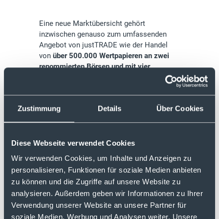
Eine neue Marktübersicht gehört
inzwischen genauso zum umfassenden
Angebot von justTRADE wie der Handel
von
über 500.000 Wertpapieren an zwei
renommierten Börsen und mit vier
namhaften Emittenten
. Das
große Angebot
an ETFs von sieben beliebten ETF-
Partnern
, sowie die
extra lange
Zustimmung
Details
Über Cookies
Handelszeit von 7:30 -23:00 Uhr
runden
die Leistungen von justTRADE ab. Im
Mai/Juni 2020 wird zudem der von vielen
Kunden gewünschte
Limit-Handel
das
Diese Webseite verwendet Cookies
Angebot von justTRADE ergänzen.
Wir verwenden Cookies, um Inhalte und Anzeigen zu
personalisieren, Funktionen für soziale Medien anbieten
Ein weiterer Pluspunkt des Angebots: Der
zu können und die Zugriffe auf unsere Website zu
Handel mit justTRADE
berücksichtigt
analysieren. Außerdem geben wir Informationen zu Ihrer
vollumfänglich die deutsche
Verwendung unserer Website an unsere Partner für
Abgeltungssteuer
. Kunden erhalten anders
soziale Medien, Werbung und Analysen weiter. Unsere